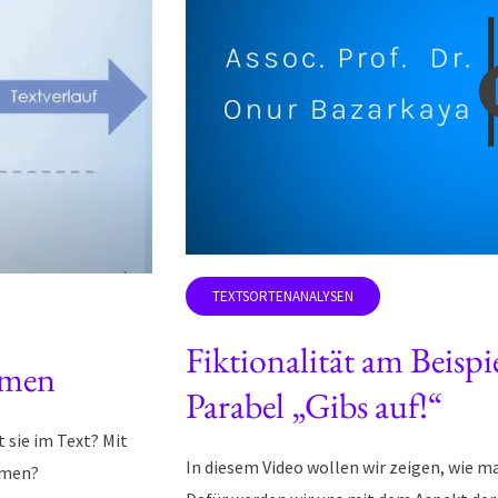
Fiktionalität am Beispi
rmen
Parabel „Gibs auf!“
 sie im Text? Mit
In diesem Video wollen wir zeigen, wie m
mmen?