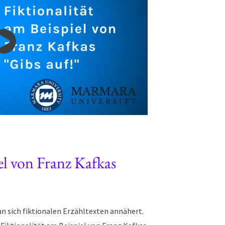
el von Franz Kafkas
an sich fiktionalen Erzähltexten annähert.