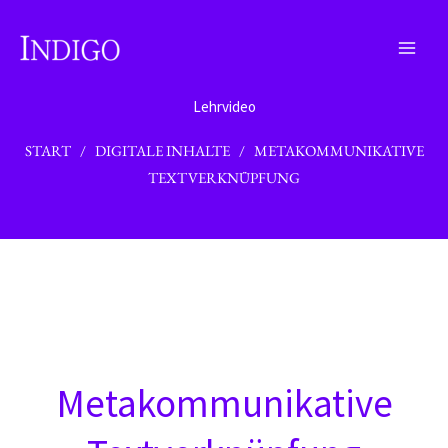
Zum
Inhalt
springen
Lehrvideo
START
/
DIGITALE INHALTE
/ METAKOMMUNIKATIVE
TEXTVERKNÜPFUNG
Metakommunikative