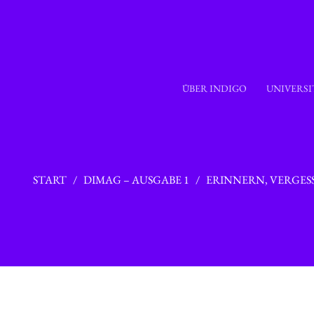
Zum
Inhalt
springen
ÜBER INDIGO
UNIVERSI
START
/
DIMAG – AUSGABE 1
/ ERINNERN, VERGES