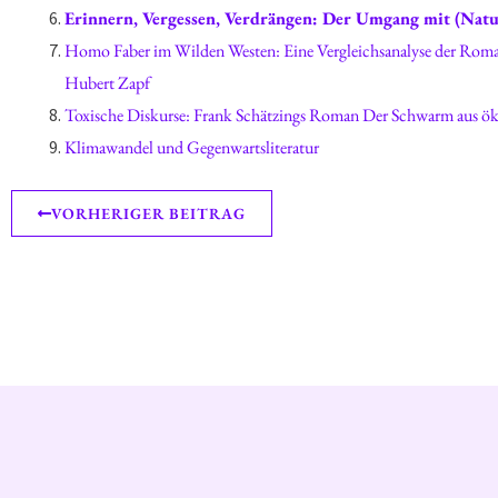
Erinnern, Vergessen, Verdrängen: Der Umgang mit (Nat
Homo Faber im Wilden Westen: Eine Vergleichsanalyse der Romane Homo Faber von Max Frisch und Wilder Westen von Michalis Modinos anhand des kulturökologischen Modells von
Hubert Zapf
Toxische Diskurse: Frank Schätzings Roman 
Klimawandel und Gegenwartsliteratur
VORHERIGER BEITRAG