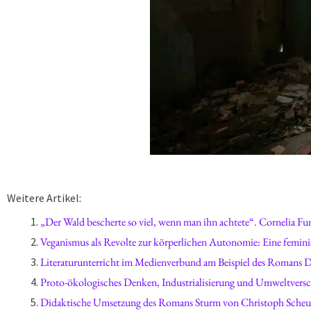
Weitere Artikel:
„Der Wald bescherte
Literaturunterricht im Medienverbund am Beispiel des Romans
Didaktische Umsetzung des Romans Sturm von Christoph Scheurin