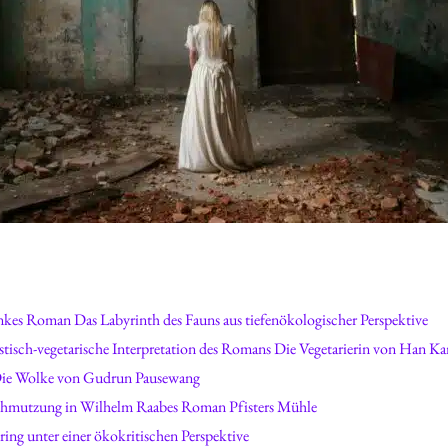
 so viel, wenn man ihn achtete“. Cornelia Funkes Roman Das Labyrinth des Fauns aus tiefenökologischer Perspektive
Veganismus als Revolte zur körperlichen Autonomie: Eine feministisch-vegetarische Interpretation des Romans Die Vegetarierin von 
 Die Wolke von Gudrun Pausewang
Proto-ökologisches Denken, Industrialisierung und Umweltverschmutzung in Wilhelm Raabes Roman Pfisters Mühle
g unter einer ökokritischen Perspektive