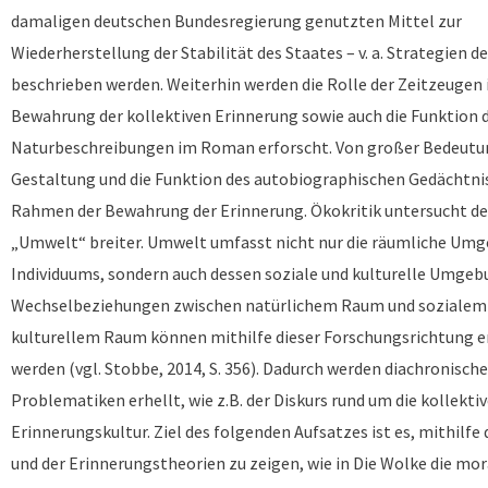
damaligen deutschen Bundesregierung genutzten Mittel zur
Wiederherstellung der Stabilität des Staates – v. a. Strategien d
beschrieben werden. Weiterhin werden die Rolle der Zeitzeuge
Bewahrung der kollektiven Erinnerung sowie auch die Funktion 
Naturbeschreibungen im Roman erforscht. Von großer Bedeutun
Gestaltung und die Funktion des autobiographischen Gedächtni
Rahmen der Bewahrung der Erinnerung. Ökokritik untersucht de
„Umwelt“ breiter. Umwelt umfasst nicht nur die räumliche Umg
Individuums, sondern auch dessen soziale und kulturelle Umgeb
Wechselbeziehungen zwischen natürlichem Raum und sozialem
kulturellem Raum können mithilfe dieser Forschungsrichtung 
werden (vgl. Stobbe, 2014, S. 356). Dadurch werden diachronisch
Problematiken erhellt, wie z.B. der Diskurs rund um die kollekti
Erinnerungskultur. Ziel des folgenden Aufsatzes ist es, mithilfe 
und der Erinnerungstheorien zu zeigen, wie in Die Wolke die mor