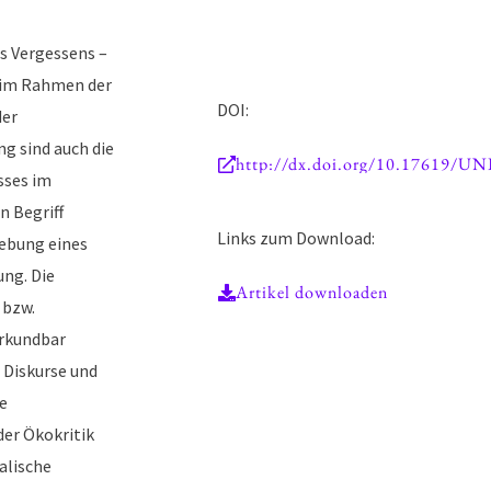
es Vergessens –
n im Rahmen der
DOI:
der
g sind auch die
http://dx.doi.org/10.17619/UN
sses im
n Begriff
Links zum Download:
ebung eines
ung. Die
Artikel downloaden
 bzw.
erkundbar
e Diskurse und
ve
der Ökokritik
alische