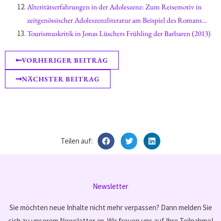
Bachmanns Das erstgeborene Land
Alteritätserfahrungen in der Adoleszenz: Zum Reisemotiv in
zeitgenössischer Adoleszenzliteratur am Beispiel des Romans
Tschick von Wolfgang Herrndorf
Tourismuskritik in Jonas Lüschers Frühling der Barbaren (2013)
VORHERIGER BEITRAG
NÄCHSTER BEITRAG
Teilen auf:
Newsletter
Sie möchten neue Inhalte nicht mehr verpassen? Dann melden Sie
sich zu unserem Newsletter an. Wir freuen uns auf Ihre Teilnahme!