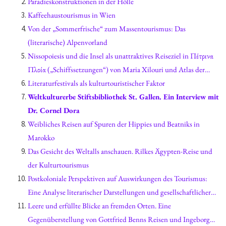
und afrikanischen Ländern
Paradieskonstruktionen in der Hölle
Kaffeehaustourismus in Wien
Von der „Sommerfrische“ zum Massentourismus: Das
(literarische) Alpenvorland
Nissopoiesis und die Insel als unattraktives Reiseziel in Πέτρινα
Πλοία („Schiffssetzungen“) von Maria Xilouri und Atlas der
abgelegenen Inseln von Judith Schalansky
Literaturfestivals als kulturtouristischer Faktor
Weltkulturerbe Stiftsbibliothek St. Gallen. Ein Interview mit
Dr. Cornel Dora
Weibliches Reisen auf Spuren der Hippies und Beatniks in
Marokko
Das Gesicht des Weltalls anschauen. Rilkes Ägypten-Reise und
der Kulturtourismus
Postkoloniale Perspektiven auf Auswirkungen des Tourismus:
Eine Analyse literarischer Darstellungen und gesellschaftlicher
Realitäten in Sibylle Bergs Reisereflexion Afrika für Feiglinge
Leere und erfüllte Blicke an fremden Orten. Eine
Gegenüberstellung von Gottfried Benns Reisen und Ingeborg