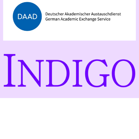
© 2026 Uni Paderborn
Gefördert mit Mitteln des
aus dem Förderprogramm
DAAD
IVAC.